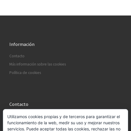
Información
Contacto
Más información sobre las cookies
Política de cookies
Contacto
info@administrativosonline.es
Utilizamos cookies propias y de terceros para garantizar el
funcionamiento de la web, medir su uso y mejorar nuestros
servicios. Puede aceptar todas las cookies, rechazar las no